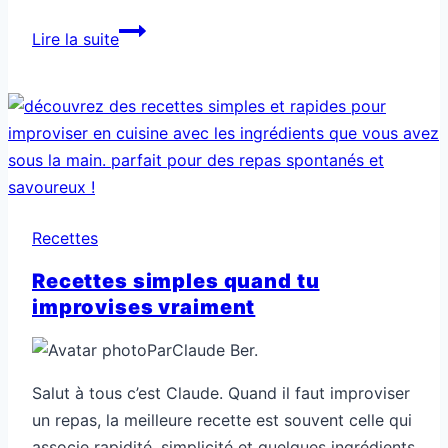
Recettes
Lire la suite
efficaces
pour
gagner
du
temps
en
cuisine
Recettes
Recettes simples quand tu
improvises vraiment
Par
Claude Ber.
Salut à tous c’est Claude. Quand il faut improviser
un repas, la meilleure recette est souvent celle qui
associe rapidité, simplicité et quelques ingrédients