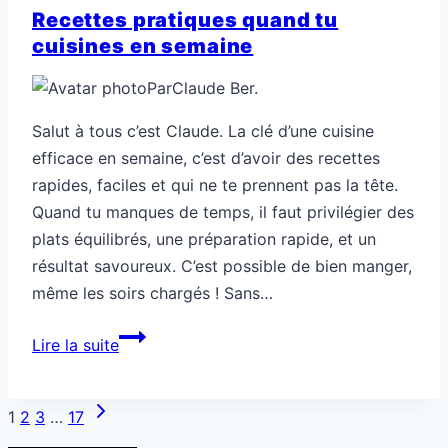
Recettes pratiques quand tu
cuisines en semaine
Par
Claude Ber.
Salut à tous c’est Claude. La clé d’une cuisine
efficace en semaine, c’est d’avoir des recettes
rapides, faciles et qui ne te prennent pas la tête.
Quand tu manques de temps, il faut privilégier des
plats équilibrés, une préparation rapide, et un
résultat savoureux. C’est possible de bien manger,
même les soirs chargés ! Sans…
Recettes
Lire la suite
pratiques
quand
Navigation
Page
tu
1
2
3
…
17
de
suivante
cuisines