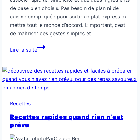
de base bien choisis. Pas besoin de plan ni de
cuisine compliquée pour sortir un plat express qui
mettra tout le monde d’accord. L’important, c’est
de maîtriser des gestes simples et…
Recettes
Lire la suite
simples
quand
tu
improvises
vraiment
Recettes
Recettes rapides quand rien n’est
prévu
Par
Claude Ber.