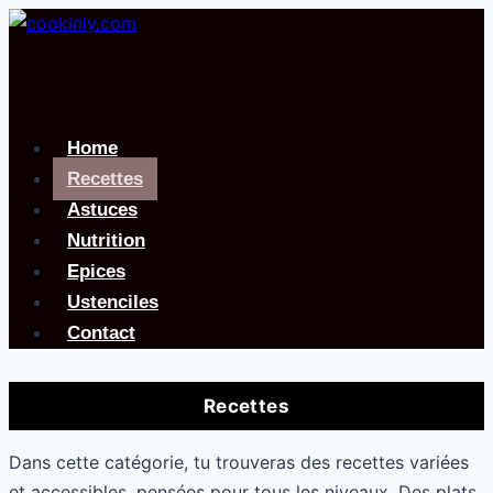
Aller
au
contenu
Home
Recettes
Astuces
Nutrition
Epices
Ustenciles
Contact
Recettes
Dans cette catégorie, tu trouveras des recettes variées
et accessibles, pensées pour tous les niveaux. Des plats