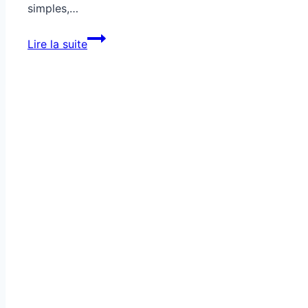
simples,…
Comment
Lire la suite
transformer
un
plat
neutre
grâce
aux
épices