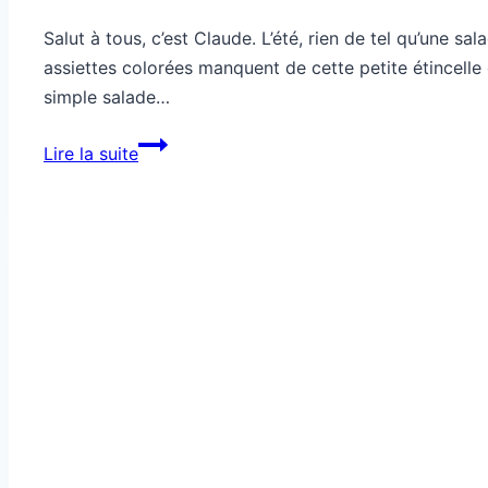
Salut à tous, c’est Claude. L’été, rien de tel qu’une s
assiettes colorées manquent de cette petite étincelle 
simple salade…
Comment
Lire la suite
sublimer
une
salade
grâce
aux
épices
douces