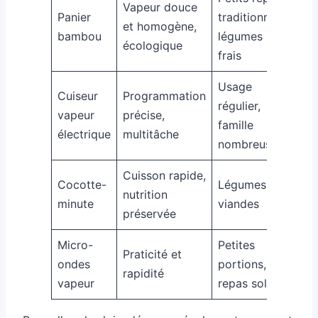
Vapeur douce
Panier
traditionnels,
et homogène,
bambou
légumes
écologique
frais
Usage
Cuiseur
Programmation
régulier,
vapeur
précise,
famille
électrique
multitâche
nombreuse
Cuisson rapide,
Cocotte-
Légumes,
nutrition
minute
viandes
préservée
Micro-
Petites
Praticité et
ondes
portions,
rapidité
vapeur
repas solo