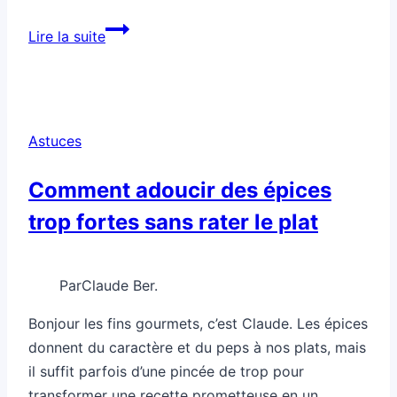
Comment
Lire la suite
transformer
un
plat
simple
Astuces
en
menu
Comment adoucir des épices
de
trop fortes sans rater le plat
chef
Par
Claude Ber.
Bonjour les fins gourmets, c’est Claude. Les épices
donnent du caractère et du peps à nos plats, mais
il suffit parfois d’une pincée de trop pour
transformer une recette prometteuse en un