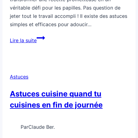
véritable défi pour les papilles. Pas question de
jeter tout le travail accompli ! Il existe des astuces
simples et efficaces pour adoucir…
Comment
Lire la suite
adoucir
des
épices
trop
Astuces
fortes
sans
Astuces cuisine quand tu
rater
cuisines en fin de journée
le
plat
Par
Claude Ber.