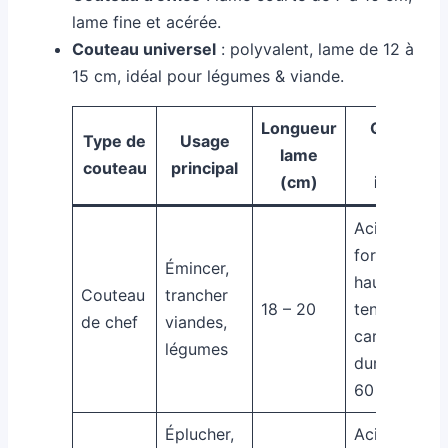
lame fine et acérée.
Couteau universel
: polyvalent, lame de 12 à
15 cm, idéal pour légumes & viande.
Longueur
Qualité
Type de
Usage
lame
lame
couteau
principal
(cm)
idéale
Acier
forgé,
Émincer,
haute
Couteau
trancher
18 – 20
teneur en
de chef
viandes,
carbone,
légumes
dureté 58-
60 HRC
Éplucher,
Acier