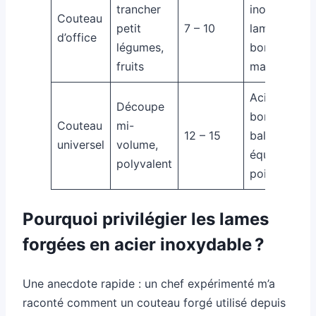
trancher
inoxydable,
Couteau
petit
7 – 10
lame fine,
d’office
légumes,
bonne
fruits
maniabilité
Acier inox,
Découpe
bonne
Couteau
mi-
12 – 15
balance
universel
volume,
équilibre
polyvalent
poids
Pourquoi privilégier les lames
forgées en acier inoxydable ?
Une anecdote rapide : un chef expérimenté m’a
raconté comment un couteau forgé utilisé depuis