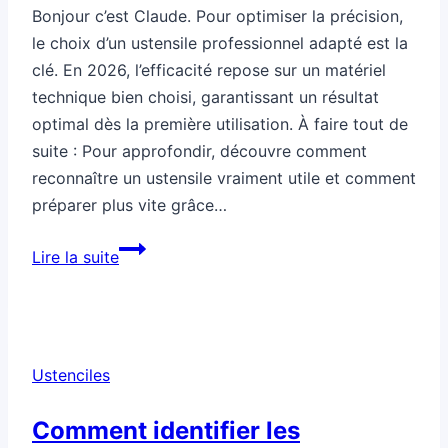
Bonjour c’est Claude. Pour optimiser la précision,
le choix d’un ustensile professionnel adapté est la
clé. En 2026, l’efficacité repose sur un matériel
technique bien choisi, garantissant un résultat
optimal dès la première utilisation. À faire tout de
suite : Pour approfondir, découvre comment
reconnaître un ustensile vraiment utile et comment
préparer plus vite grâce…
Comment
Lire la suite
optimiser
la
précision
grâce
Ustenciles
à
un
Comment identifier les
ustensile