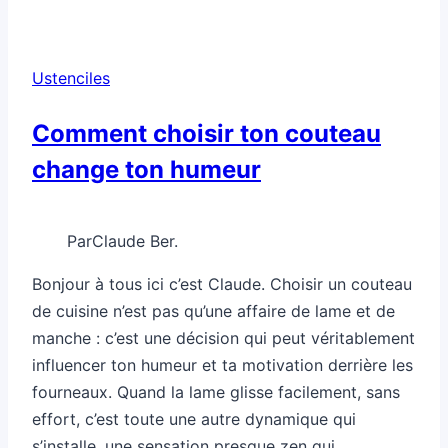
des
ustensiles
qui
Ustenciles
durent
longtemps
Comment choisir ton couteau
change ton humeur
Par
Claude Ber.
Bonjour à tous ici c’est Claude. Choisir un couteau
de cuisine n’est pas qu’une affaire de lame et de
manche : c’est une décision qui peut véritablement
influencer ton humeur et ta motivation derrière les
fourneaux. Quand la lame glisse facilement, sans
effort, c’est toute une autre dynamique qui
s’installe, une sensation presque zen qui…