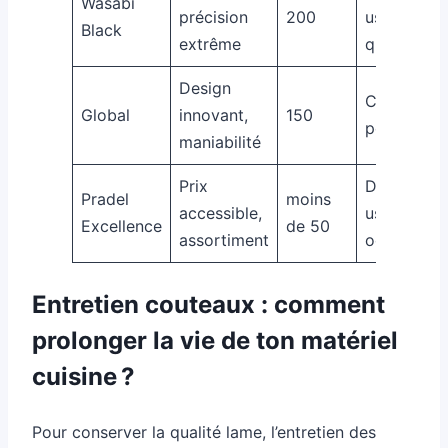
Wasabi
précision
200
usage
Black
extrême
quotidien
Design
Couteau c
Global
innovant,
150
polyvalent
maniabilité
Prix
Débutants,
Pradel
moins
accessible,
usage
Excellence
de 50
assortiment
occasionne
Entretien couteaux : comment
prolonger la vie de ton matériel
cuisine ?
Pour conserver la qualité lame, l’entretien des