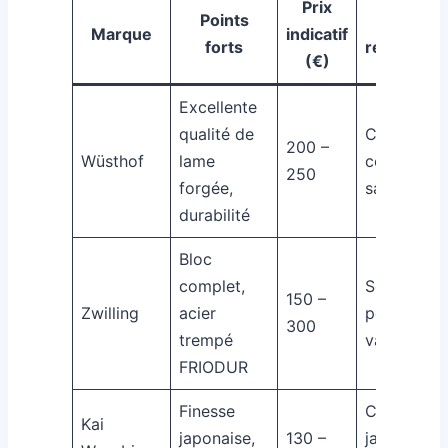
Prix
Points
Usage
Marque
indicatif
forts
recomma
(€)
Excellente
qualité de
Couteau ch
200 –
Wüsthof
lame
couteau
250
forgée,
santoku
durabilité
Bloc
complet,
Set compl
150 –
Zwilling
acier
pour cuisi
300
trempé
variée
FRIODUR
Finesse
Couteaux
Kai
japonaise,
130 –
japonais,