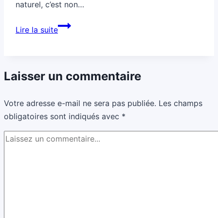
naturel, c’est non…
Comment
Lire la suite
nettoyer
des
ustensiles
Laisser un commentaire
sans
produits
Votre adresse e-mail ne sera pas publiée.
Les champs
chimiques
obligatoires sont indiqués avec
*