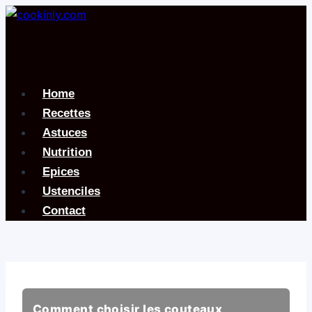
Aller
au
contenu
Home
Recettes
Astuces
Nutrition
Epices
Ustenciles
Contact
Comment choisir les couteaux