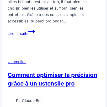
alliés brillants restent au top, il faut bien les
choisir, bien les utiliser et surtout, bien les
entretenir. Grâce à des conseils simples et
accessibles, tu peux prolonger…
Comment
Lire la suite
tirer
le
meilleur
de
Ustenciles
tes
ustensiles
Comment optimiser la précision
inox
grâce à un ustensile pro
Par
Claude Ber.