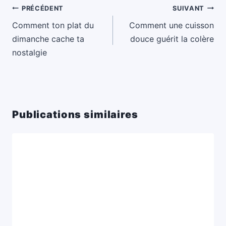
Navigation
PRÉCÉDENT
SUIVANT
de
Comment ton plat du
Comment une cuisson
l’article
dimanche cache ta
douce guérit la colère
nostalgie
Publications similaires