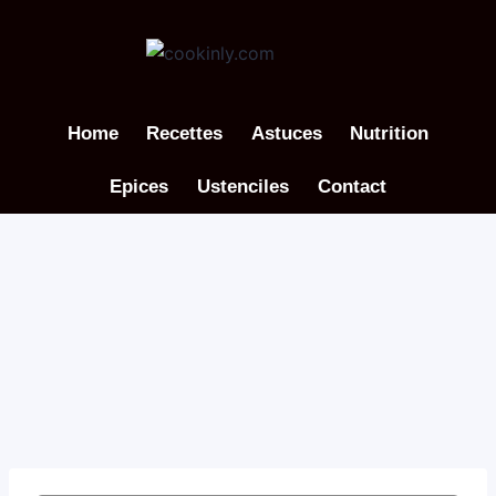
Aller
au
contenu
Home
Recettes
Astuces
Nutrition
Epices
Ustenciles
Contact