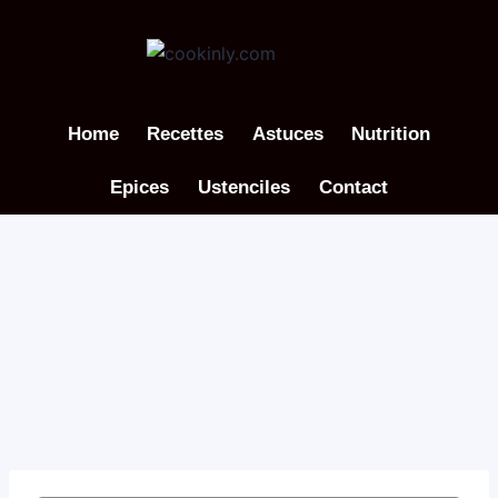
Aller
au
contenu
Home
Recettes
Astuces
Nutrition
Epices
Ustenciles
Contact