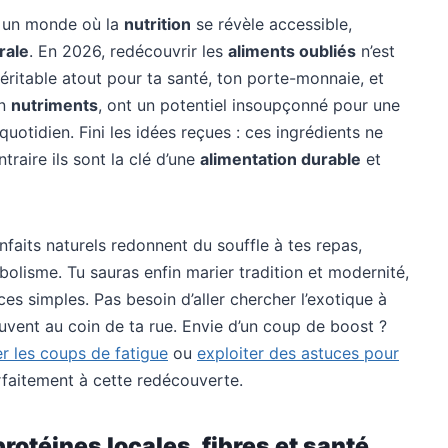
e un monde où la
nutrition
se révèle accessible,
rale
. En 2026, redécouvrir les
aliments oubliés
n’est
véritable atout pour ta santé, ton porte-monnaie, et
en
nutriments
, ont un potentiel insoupçonné pour une
quotidien. Fini les idées reçues : ces ingrédients ne
raire ils sont la clé d’une
alimentation durable
et
nfaits naturels redonnent du souffle à tes repas,
olisme. Tu sauras enfin marier tradition et modernité,
ces simples. Pas besoin d’aller chercher l’exotique à
ouvent au coin de ta rue. Envie d’un coup de boost ?
ter les coups de fatigue
ou
exploiter des astuces pour
rfaitement à cette redécouverte.
otéines locales, fibres et santé