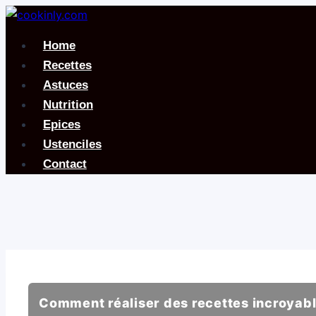
Aller
au
Home
contenu
Recettes
Astuces
Nutrition
Epices
Ustenciles
Contact
Comment réaliser des recettes incroyable