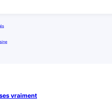
és
sine
ses vraiment