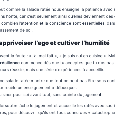
out comme la salade ratée nous enseigne la patience avec s
s sans honte, car c’est seulement ainsi qu’elles deviennent de
combien l’attention et la conscience sont essentielles, dan
assement de soi.
privoiser l’ego et cultiver l’humilité
nt la faute : « j’ai mal fait », « je suis nul en cuisine ». Ma
résilience
commence dès que tu acceptes que tu n’as pas à
ours réussie, mais une série d’expériences à accueillir.
ne salade ratée montre que tout ne peut pas être sous contr
ur recèle un enseignement à débusquer.
uisiner pour soi avant tout, sans crainte du jugement.
 lorsqu’on lâche le jugement et accueille les ratés avec sour
res, pour découvrir qu’ils ont tous connu des « catastrophes 