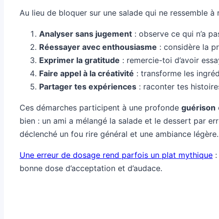
Au lieu de bloquer sur une salade qui ne ressemble à r
Analyser sans jugement
: observe ce qui n’a pa
Réessayer avec enthousiasme
: considère la p
Exprimer la gratitude
: remercie-toi d’avoir essa
Faire appel à la créativité
: transforme les ingréd
Partager tes expériences
: raconter tes histoi
Ces démarches participent à une profonde
guérison
bien : un ami a mélangé la salade et le dessert par err
déclenché un fou rire général et une ambiance légère. 
Une erreur de dosage rend parfois un plat mythique
:
bonne dose d’acceptation et d’audace.