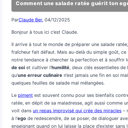
Comment une salade ratée guérit ton eg
Par
Claude Ber.
04/12/2025
Bonjour à tous ici c’est Claude.
Il arrive à tout le monde de préparer une salade ratée
fraîcheur fait défaut. Mais au-delà du simple goût, ce
notre tendance à chercher la perfection et à souffrir
de soi
et cultiver l’
humilité
, deux clés essentielles de
qu’
une erreur culinaire
n’est jamais une fin en soi mai
quelques feuilles de salade mal mélangées.
Le
piment
est souvent connu pour ses bienfaits contre 
ratée, en dépit de sa maladresse, agit aussi comme u
voit dans
un repas improvisé qui crée des miracles
– n
à l’
ego
de redescendre, de se poser, de dialoguer avec 
enseignant quand on lui laisse la place d’exister sans l