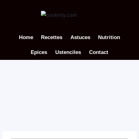
Aller
au
contenu
Home
Recettes
Astuces
Nutrition
Epices
Ustenciles
Contact