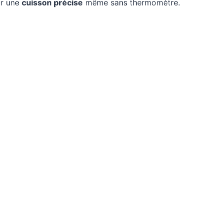
our une
cuisson précise
même sans thermomètre.