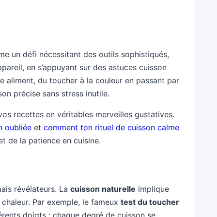
me un défi nécessitant des outils sophistiqués,
ppareil, en s’appuyant sur des astuces cuisson
ue aliment, du toucher à la couleur en passant par
on précise sans stress inutile.
os recettes en véritables merveilles gustatives.
n oubliée
et
comment ton rituel de cuisson calme
t de la patience en cuisine.
mais révélateurs. La
cuisson naturelle
implique
a chaleur. Par exemple, le fameux
test du toucher
érents doigts : chaque degré de cuisson se