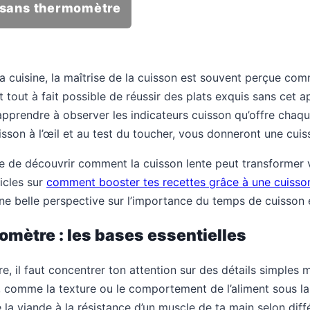
 sans thermomètre
 la cuisine, la maîtrise de la cuisson est souvent perçue com
tout à fait possible de réussir des plats exquis sans cet a
d apprendre à observer les indicateurs cuisson qu’offre chaq
isson à l’œil et au test du toucher, vous donneront une cuiss
e de découvrir comment la cuisson lente peut transformer v
icles sur
comment booster tes recettes grâce à une cuisso
e belle perspective sur l’importance du temps de cuisson e
mètre : les bases essentielles
, il faut concentrer ton attention sur des détails simples 
s, comme la texture ou le comportement de l’aliment sous l
la viande à la résistance d’un muscle de ta main selon diff