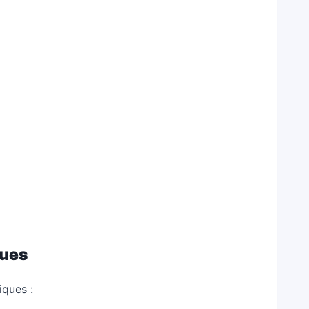
ques
iques :