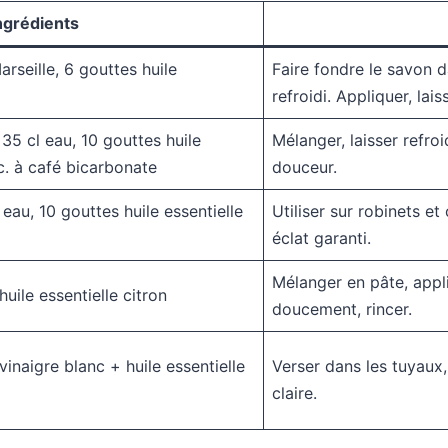
ngrédients
rseille, 6 gouttes huile
Faire fondre le savon da
refroidi. Appliquer, lais
 35 cl eau, 10 gouttes huile
Mélanger, laisser refroid
 c. à café bicarbonate
douceur.
eau, 10 gouttes huile essentielle
Utiliser sur robinets et
éclat garanti.
Mélanger en pâte, appli
uile essentielle citron
doucement, rincer.
inaigre blanc + huile essentielle
Verser dans les tuyaux, l
claire.