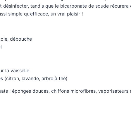
et désinfecter, tandis que le bicarbonate de soude récurera
i simple qu’efficace, un vrai plaisir !
toie, débouche
l
r la vaisselle
s (citron, lavande, arbre à thé)
ats : éponges douces, chiffons microfibres, vaporisateurs r