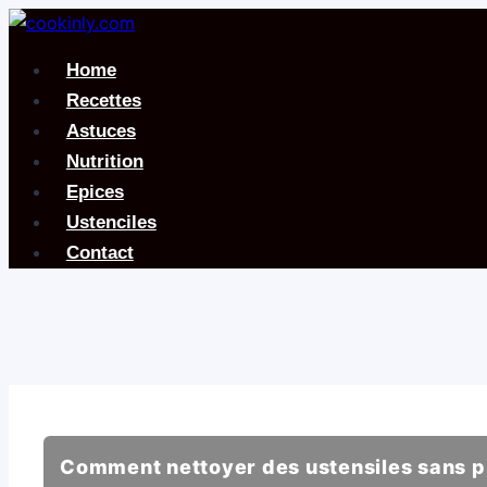
Aller
au
Home
contenu
Recettes
Astuces
Nutrition
Epices
Ustenciles
Contact
Comment nettoyer des ustensiles sans p