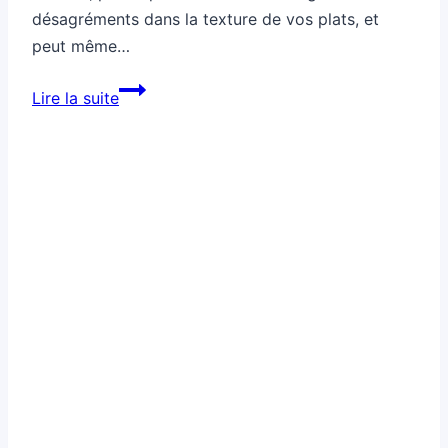
désagréments dans la texture de vos plats, et
peut même…
Comment
Lire la suite
une
casserole
cabossée
change
tout