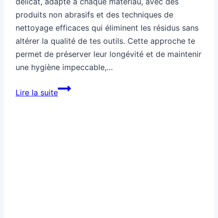
délicat, adapté à chaque matériau, avec des
produits non abrasifs et des techniques de
nettoyage efficaces qui éliminent les résidus sans
altérer la qualité de tes outils. Cette approche te
permet de préserver leur longévité et de maintenir
une hygiène impeccable,…
Comment
Lire la suite
nettoyer
tes
ustensiles
sans
les
abîmer