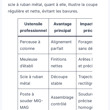
scie à ruban métal, quant à elle, illustre la coupe
régulière et nette, évitant les bavures.
Ustensile
Avantage
Impact sur la
professionnel
principal
précision
Perceuse à
Alignement
Forages droits
colonne
parfait
sans déviation
Meuleuse
Finitions
Arêtes lisses
d’établi
nettes
et précises
Scie à ruban
Découpe
Trajectoire
métal
stable
rectiligne
Poste à
Soudure
Assemblage
souder MIG-
précise et
contrôlé
MAG
homogène