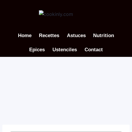
Aller
au
contenu
Home
Recettes
Astuces
Nutrition
Epices
Ustenciles
Contact