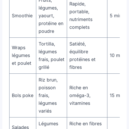
Rapide,
légumes,
portable,
Smoothie
yaourt,
5 minute
nutriments
protéine en
complets
poudre
Tortilla,
Satiété,
Wraps
légumes
équilibre
légumes
10 minut
frais, poulet
protéines et
et poulet
grillé
fibres
Riz brun,
poisson
Riche en
Bols poke
frais,
oméga-3,
15 minut
légumes
vitamines
variés
Légumes
Riche en fibres
Salades