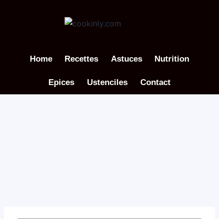
Aller
au
contenu
Home
Recettes
Astuces
Nutrition
Epices
Ustenciles
Contact